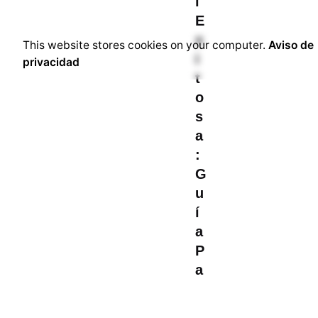
l
E
x
This website stores cookies on your computer.
Aviso de
i
privacidad
t
o
s
a
:
G
u
í
a
P
a
s
o